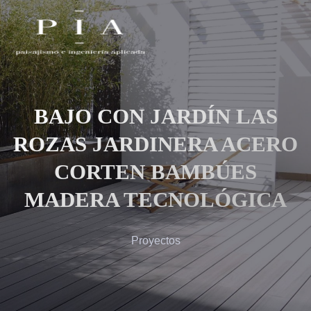
BAJO CON JARDÍN LAS
ROZAS JARDINERA ACERO
CORTEN BAMBÚES
MADERA TECNOLÓGICA
Proyectos