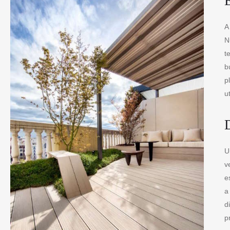
E
A
N
t
b
p
u
D
U
v
e
a
d
p