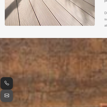
p
D
s
a