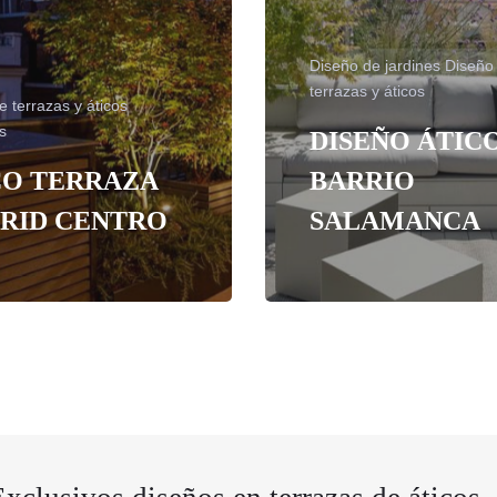
Diseño de jardines
Diseño
terrazas y áticos
e terrazas y áticos
s
DISEÑO ÁTIC
CO TERRAZA
BARRIO
RID CENTRO
SALAMANCA