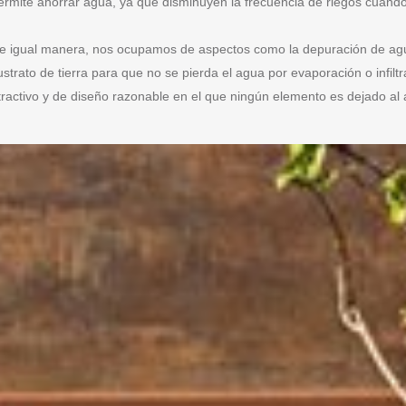
ermite ahorrar agua, ya que disminuyen la frecuencia de riegos cuando 
e igual manera, nos ocupamos de aspectos como la depuración de agua
ustrato de tierra para que no se pierda el agua por evaporación o infi
tractivo y de diseño razonable en el que ningún elemento es dejado al 