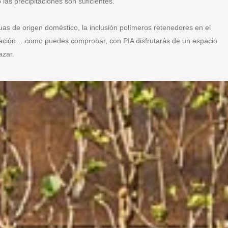
las precipitaciones son suficientes.
s de origen doméstico, la inclusión polímeros retenedores en el
ltración… como puedes comprobar, con PIA disfrutarás de un espacio
azar.