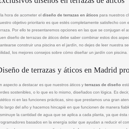
xclusivos diseños en terrazas de áticos
 la hora de acometer el
diseño de terrazas en áticos
para nuestros cl
uestro objetivo prioritario es que estés completamente satisfecho con 
erraza. Por ello te presentaremos opciones en las que se conjugan el 
uen diseño de terrazas de áticos debe saber combinar estos dos aspect
lantearse construir una piscina en el jardín, no dejes de leer nuestra s
tilidad, los mejores consejos sobre cómo diseñar un jardín con piscina.
iseño de terrazas y áticos en Madrid pro
n aspecto a destacar es que nuestros áticos y
terrazas de diseño
está
erdes sostenibles, o lo que es lo mismo, diseñados con lógica. Es deci
stético ni en las funciones prácticas, sino que prestamos una gran atenc
 lo largo del año y hacemos hincapié en que funcionen de manera fiable
isminuye la cantidad de agua que se aplica a cada planta, ya que ésta 
rogramadores basados en la energía solar que ayudan a reducir el con