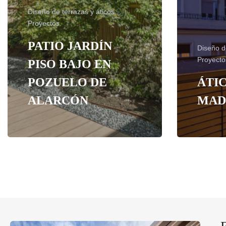
Diseño de terrazas y áticos
Proyectos
PATIO JARDÍN
Diseño d
Proyecto
PISO BAJO EN
POZUELO DE
ÁTI
ALARCÓN
MAD